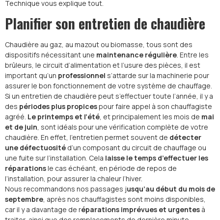
Technique vous explique tout.
Planifier son entretien de chaudière
Chaudière au gaz, au mazout ou biomasse, tous sont des
dispositifs nécessitant une
maintenance régulière
. Entre les
brûleurs, le circuit d’alimentation et l’usure des pièces, il est
important qu’un
professionnel
s’attarde sur la machinerie pour
assurer le bon fonctionnement de votre système de chauffage.
Si un entretien de chaudière peut s’effectuer toute l’année, il y a
des
périodes plus propices
pour faire appel à son chauffagiste
agréé.
Le printemps et l’été
, et principalement les mois de
mai
et de juin
, sont idéals pour une vérification complète de votre
chaudière. En effet, l’entretien permet souvent de
détecter
une défectuosité
d’un composant du circuit de chauffage ou
une fuite sur l’installation. Cela
laisse le temps d’effectuer les
réparations
le cas échéant, en période de repos de
l’installation, pour assurer la chaleur l’hiver.
Nous recommandons nos passages j
usqu’au début du mois de
septembre
, après nos chauffagistes sont moins disponibles,
car il y a davantage de r
éparations imprévues et urgentes
à
traiter, ainsi que des remplacements de dernière minute.