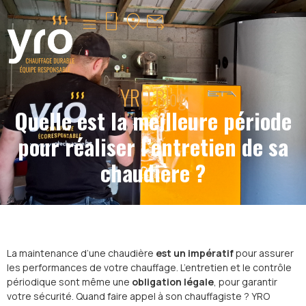
NOS PRODUITS
YRO Blog
Quelle est la meilleure période
pour réaliser l’entretien de sa
chaudière ?
La maintenance d’une chaudière
est un impératif
pour assurer
les performances de votre chauffage. L’entretien et le contrôle
périodique sont même une
obligation légale
, pour garantir
votre sécurité. Quand faire appel à son chauffagiste ? YRO