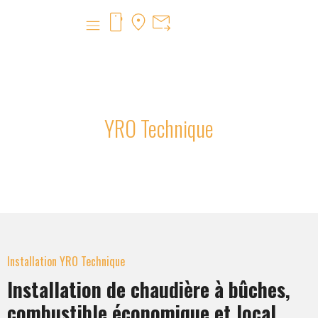
NOS PRODUITS
YRO Technique
CHAUDIÈRE À BÛCHES
Installation YRO Technique
Installation de chaudière à bûches,
combustible économique et local