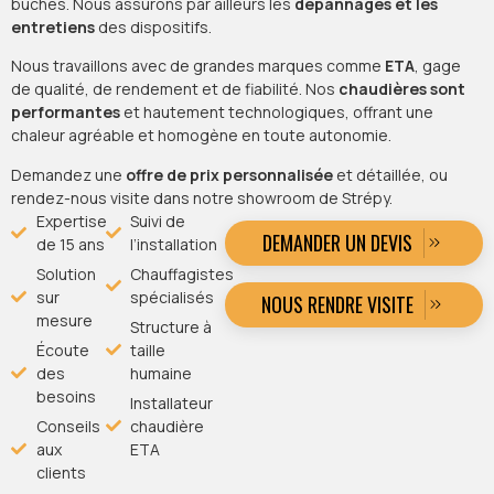
bûches. Nous assurons par ailleurs les
dépannages et les
entretiens
des dispositifs.
Nous travaillons avec de grandes marques comme
ETA
, gage
de qualité, de rendement et de fiabilité. Nos
chaudières sont
performantes
et hautement technologiques, offrant une
chaleur agréable et homogène en toute autonomie.
Demandez une
offre de prix personnalisée
et détaillée, ou
rendez-nous visite dans notre showroom de Strépy.
Expertise
Suivi de
DEMANDER UN DEVIS
de 15 ans
l’installation
Solution
Chauffagistes
sur
spécialisés
NOUS RENDRE VISITE
mesure
Structure à
Écoute
taille
des
humaine
besoins
Installateur
Conseils
chaudière
aux
ETA
clients