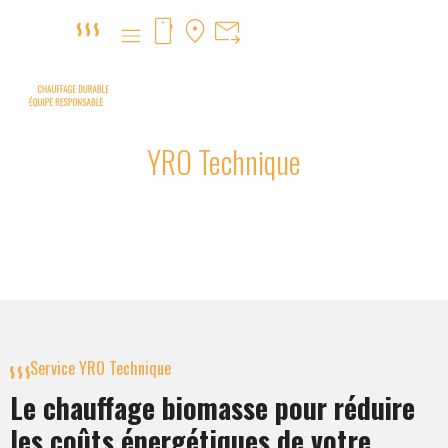
NOS PRODUITS
YRO Technique
Chauffage pour hall industriel
et entreprise
Service YRO Technique
Le chauffage biomasse pour réduire
les coûts énergétiques de votre